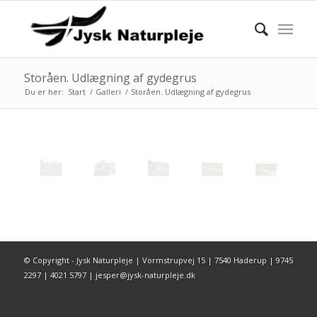
Storåen. Udlægning af gydegrus
Du er her:
Start
/
Galleri
/
Storåen. Udlægning af gydegrus
© Copyright - Jysk Naturpleje | Vormstrupvej 15 | 7540 Haderup | 9745
2297 | 4021 5797 | jesper@jysk-naturpleje.dk